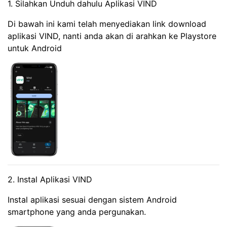
1. Silahkan Unduh dahulu Aplikasi VIND
Di bawah ini kami telah menyediakan link download
aplikasi VIND, nanti anda akan di arahkan ke Playstore
untuk Android
2. Instal Aplikasi VIND
Instal aplikasi sesuai dengan sistem Android
smartphone yang anda pergunakan.