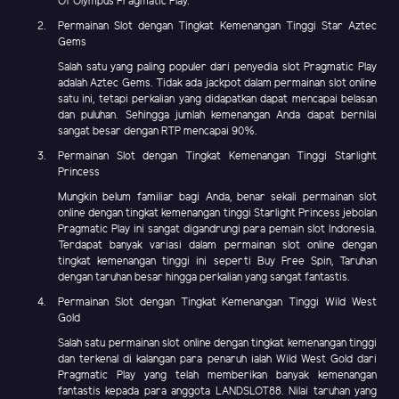
Of Olympus Pragmatic Play.
Permainan Slot dengan Tingkat Kemenangan Tinggi Star Aztec
Gems
Salah satu yang paling populer dari penyedia slot Pragmatic Play
adalah Aztec Gems. Tidak ada jackpot dalam permainan slot online
satu ini, tetapi perkalian yang didapatkan dapat mencapai belasan
dan puluhan. Sehingga jumlah kemenangan Anda dapat bernilai
sangat besar dengan RTP mencapai 90%.
Permainan Slot dengan Tingkat Kemenangan Tinggi Starlight
Princess
Mungkin belum familiar bagi Anda, benar sekali permainan slot
online dengan tingkat kemenangan tinggi Starlight Princess jebolan
Pragmatic Play ini sangat digandrungi para pemain slot Indonesia.
Terdapat banyak variasi dalam permainan slot online dengan
tingkat kemenangan tinggi ini seperti Buy Free Spin, Taruhan
dengan taruhan besar hingga perkalian yang sangat fantastis.
Permainan Slot dengan Tingkat Kemenangan Tinggi Wild West
Gold
Salah satu permainan slot online dengan tingkat kemenangan tinggi
dan terkenal di kalangan para penaruh ialah Wild West Gold dari
Pragmatic Play yang telah memberikan banyak kemenangan
fantastis kepada para anggota LANDSLOT88. Nilai taruhan yang