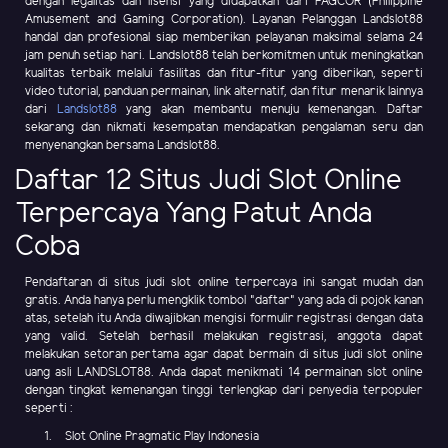
dengan legalitas dan lisensi yang didapatkan dari PAGCOR (Philippine
Amusement and Gaming Corporation). Layanan Pelanggan Landslot88
handal dan profesional siap memberikan pelayanan maksimal selama 24
jam penuh setiap hari. Landslot88 telah berkomitmen untuk meningkatkan
kualitas terbaik melalui fasilitas dan fitur-fitur yang diberikan, seperti
video tutorial, panduan permainan, link alternatif, dan fitur menarik lainnya
dari
Landslot88
yang akan membantu menuju kemenangan. Daftar
sekarang dan nikmati kesempatan mendapatkan pengalaman seru dan
menyenangkan bersama Landslot88.
Daftar 12 Situs Judi Slot Online
Terpercaya Yang Patut Anda
Coba
Pendaftaran di situs judi slot online terpercaya ini sangat mudah dan
gratis. Anda hanya perlu mengklik tombol "daftar" yang ada di pojok kanan
atas, setelah itu Anda diwajibkan mengisi formulir registrasi dengan data
yang valid. Setelah berhasil melakukan registrasi, anggota dapat
melakukan setoran pertama agar dapat bermain di situs judi slot online
uang asli LANDSLOT88. Anda dapat menikmati 14 permainan slot online
dengan tingkat kemenangan tinggi terlengkap dari penyedia terpopuler
seperti :
Slot Online Pragmatic Play Indonesia