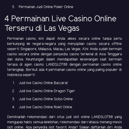
Permainan Judi Online Poker Online
4 Permainan Live Casino Online
Terseru di Las Vegas
Permainan casino, kini dapat Anda akses secara online tanpa perlu
berkunjung ke negara-negara yang menyajikan casino secara offline
seperti Singapore, Malaysia, Macau, Las Vegas. Kini Anda sudah bermain
casino secara online dengan penyedia casino terkenal di Asia Tenggara
dan dunia. Keuntungan dalam mendapatkan kesenangan saat bermain
terasa di agen casino LANDSLOT88 dengan permainan casino online
terlengkap. Berikut ada 4 permainan casino online yang paling populer di
Indonesia seperti :
Judi live Casino Online Baccarat
Judi live Casino Online Dragon Tiger
Judi live Casino Online Sicbo Online
Judi live Casino Online Rolet Online
Demikianlah rekomendasi dari situs judi slot online LANDSLOT88 yang
mengupas habis semua kelebihan, rekomendasi dan rahasia menang mesin
slot online. Apa penyedia slot favorit Anda? Silakan daftarkan diri Anda