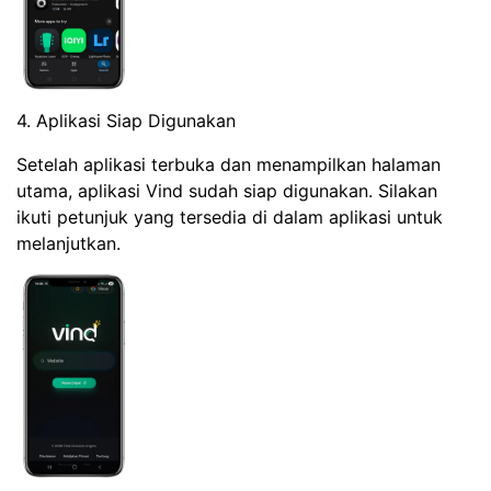
4. Aplikasi Siap Digunakan
Setelah aplikasi terbuka dan menampilkan halaman
utama, aplikasi Vind sudah siap digunakan. Silakan
ikuti petunjuk yang tersedia di dalam aplikasi untuk
melanjutkan.