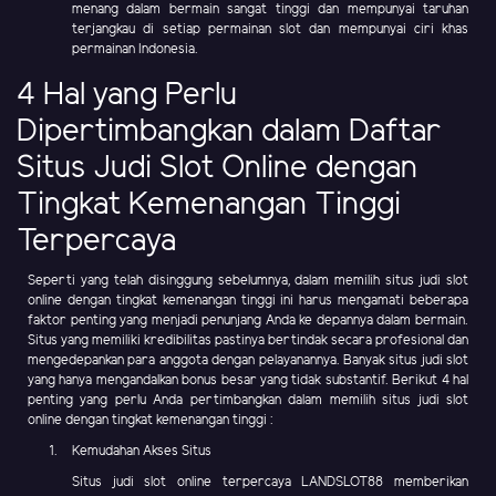
menang dalam bermain sangat tinggi dan mempunyai taruhan
terjangkau di setiap permainan slot dan mempunyai ciri khas
permainan Indonesia.
4 Hal yang Perlu
Dipertimbangkan dalam Daftar
Situs Judi Slot Online dengan
Tingkat Kemenangan Tinggi
Terpercaya
Seperti yang telah disinggung sebelumnya, dalam memilih situs judi slot
online dengan tingkat kemenangan tinggi ini harus mengamati beberapa
faktor penting yang menjadi penunjang Anda ke depannya dalam bermain.
Situs yang memiliki kredibilitas pastinya bertindak secara profesional dan
mengedepankan para anggota dengan pelayanannya. Banyak situs judi slot
yang hanya mengandalkan bonus besar yang tidak substantif. Berikut 4 hal
penting yang perlu Anda pertimbangkan dalam memilih situs judi slot
online dengan tingkat kemenangan tinggi :
Kemudahan Akses Situs
Situs judi slot online terpercaya LANDSLOT88 memberikan