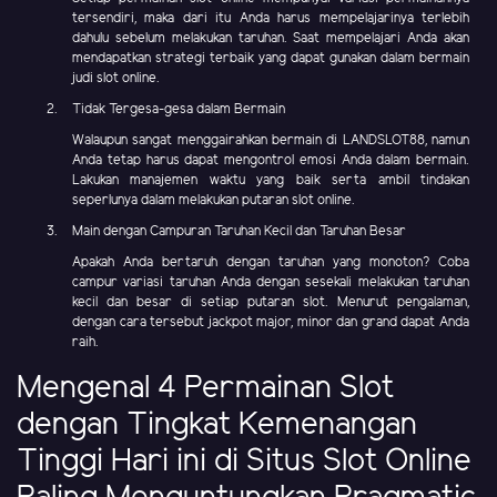
tersendiri, maka dari itu Anda harus mempelajarinya terlebih
dahulu sebelum melakukan taruhan. Saat mempelajari Anda akan
mendapatkan strategi terbaik yang dapat gunakan dalam bermain
judi slot online.
Tidak Tergesa-gesa dalam Bermain
Walaupun sangat menggairahkan bermain di LANDSLOT88, namun
Anda tetap harus dapat mengontrol emosi Anda dalam bermain.
Lakukan manajemen waktu yang baik serta ambil tindakan
seperlunya dalam melakukan putaran slot online.
Main dengan Campuran Taruhan Kecil dan Taruhan Besar
Apakah Anda bertaruh dengan taruhan yang monoton? Coba
campur variasi taruhan Anda dengan sesekali melakukan taruhan
kecil dan besar di setiap putaran slot. Menurut pengalaman,
dengan cara tersebut jackpot major, minor dan grand dapat Anda
raih.
Mengenal 4 Permainan Slot
dengan Tingkat Kemenangan
Tinggi Hari ini di Situs Slot Online