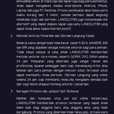
kemudahan akses di mana saja dan kapan saja bagi para pemainnya.
Anda dapat mengakses melalui smartphone Android, iPhone,
Laptop dan juga PC Desktop. Proses pembuatan akun hanya perlu
waktu kurang dari 5 menit, setelah berhasil dapat langsung
melakukan login dan bermain. LANDSLOT88 juga menyediakan link
alternatif yang dapat diakses kapan saja yaitu LANDSLOT88 yang
dapat Anda akses tanpa internet positif.
Metode Setoran, Penarikan dan Obrolan Langsung Cepat
Bekerja sama dengan bank lokal besar seperti BCA, MANDIRI, BNI
dan BRI yang dijadikan sebagai metode setoran bagi para pemain.
Tidak hanya sampai di sana, pihak LANDSLOT88 memberikan
metode setoran via e-money seperti GOPAY, OVO, DANA selama
24 jam. Pelayanan yang diberikan juga sangat ramah dan
profesional, layanan pelanggan kami siap menampung kritik atau
keluhan dari para pemain dengan mencari solusi tercepat untuk
dapat membantu Anda bermain. Obrolan Langsung yang online
selama 24 jam siap membantu Anda jika mengalami kendala baik
dari segi teknis ataupun tentang setoran / penarikan.
Beragam Promosi dan Jackpot Slot Terbesar
Melihat dari kumpulan situs judi slot online terpercaya,
LANDSLOT88 memberikan promosi terbesar yang dapat Anda
klaim baik bagi anggota baru atau anggota lama yang telah
bergabung. Promosi yang diberikan tidak hanya janji, di mana para