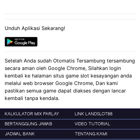
Unduh Aplikasi Sekarang!
Setelah Anda sudah Otomatis Tersambung tersambung
secara aman oleh Google Chrome, Silahkan login
kembali ke halaman situs game slot kesayangan anda
melalui web browser Google Chrome, Dan kami
pastikan semua game dapat diakses dengan lancar
kembali tanpa kendala.
KALKULATOR MIX PARLAY
LINK LANDSLOT88
BERTANGGUNG JAWAB
VIDEO TUTORIAL
JADWAL BANK
TENTANG KAMI