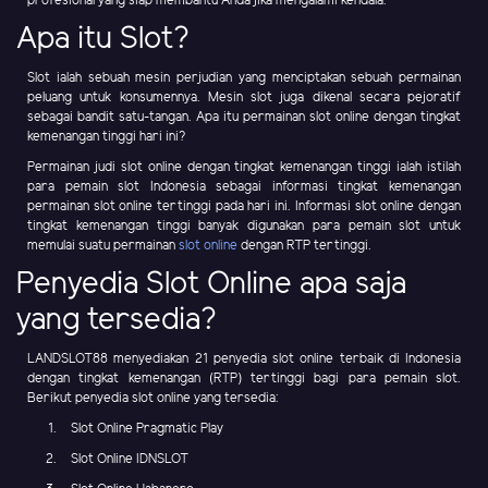
profesional yang siap membantu Anda jika mengalami kendala.
Apa itu Slot?
Slot ialah sebuah mesin perjudian yang menciptakan sebuah permainan
peluang untuk konsumennya. Mesin slot juga dikenal secara pejoratif
sebagai bandit satu-tangan. Apa itu permainan slot online dengan tingkat
kemenangan tinggi hari ini?
Permainan judi slot online dengan tingkat kemenangan tinggi ialah istilah
para pemain slot Indonesia sebagai informasi tingkat kemenangan
permainan slot online tertinggi pada hari ini. Informasi slot online dengan
tingkat kemenangan tinggi banyak digunakan para pemain slot untuk
memulai suatu permainan
slot online
dengan RTP tertinggi.
Penyedia Slot Online apa saja
yang tersedia?
LANDSLOT88 menyediakan 21 penyedia slot online terbaik di Indonesia
dengan tingkat kemenangan (RTP) tertinggi bagi para pemain slot.
Berikut penyedia slot online yang tersedia:
Slot Online Pragmatic Play
Slot Online IDNSLOT