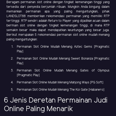
Beragam permainan slot online dengan tingkat kemenangan tinggi yang
tersedia dari penyedia berjumlah ribuan. Mungkin Anda bingung dalam
memainkan permainan apa yang paling menguntungkan, pihak
LANDSLOT88 memberikan rekomendasi permainan yang memiliki RTP
tertinggi. RTP sendiri adalah Return to Player yang dijadikan acuan dalam
bermain slot online dengan tingkat kemenangan tinggi, di mana RTP
semakin besar maka dapat mendapatkan keuntungan yang besar juga.
Berikut merupakan 5 rekomendasi permainan slot online mudah menang
paling menguntungkan:
Permainan Slot Online Mudah Menang Aztec Gems [Pragmatic
Play]
Permainan Slot Online Mudah Menang Sweet Bonanza [Pragmatic
Play]
Permainan Slot Online Mudah Menang Gates of Olympus
[Pragmatic Play]
Permainan Slot Online Mudah Menang Mahjong Ways [PG Soft]
Permainan Slot Online Mudah Menang The Koi Gate [Habanero]
6 Jenis Deretan Permainan Judi
Online Paling Menarik