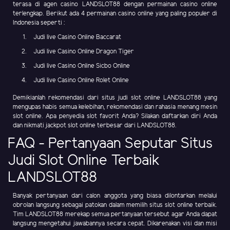
terasa di agen casino LANDSLOT88 dengan permainan casino online
terlengkap. Berikut ada 4 permainan casino online yang paling populer di
Indonesia seperti :
Judi live Casino Online Baccarat
Judi live Casino Online Dragon Tiger
Judi live Casino Online Sicbo Online
Judi live Casino Online Rolet Online
Demikianlah rekomendasi dari situs judi slot online LANDSLOT88 yang
mengupas habis semua kelebihan, rekomendasi dan rahasia menang mesin
slot online. Apa penyedia slot favorit Anda? Silakan daftarkan diri Anda
dan nikmati jackpot slot online terbesar dari LANDSLOT88.
FAQ - Pertanyaan Seputar Situs
Judi Slot Online Terbaik
LANDSLOT88
Banyak pertanyaan dari calon anggota yang biasa dilontarkan melalui
obrolan langsung sebagai patokan dalam memilih situs slot online terbaik.
Tim LANDSLOT88 merekap semua pertanyaan tersebut agar Anda dapat
langsung mengetahui jawabannya secara cepat. Dikarenakan visi dan misi