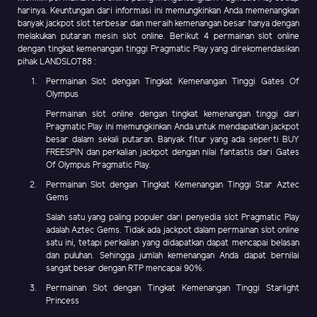
harinya. Keuntungan dari informasi ini memungkinkan Anda memenangkan
banyak jackpot slot terbesar dan meraih kemenangan besar hanya dengan
melakukan putaran mesin slot online. Berikut 4 permainan slot online
dengan tingkat kemenangan tinggi Pragmatic Play yang direkomendasikan
pihak LANDSLOT88 :
Permainan Slot dengan Tingkat Kemenangan Tinggi Gates Of
Olympus
Permainan slot online dengan tingkat kemenangan tinggi dari
Pragmatic Play ini memungkinkan Anda untuk mendapatkan jackpot
besar dalam sekali putaran. Banyak fitur yang ada seperti BUY
FREESPIN dan perkalian jackpot dengan nilai fantastis dari Gates
Of Olympus Pragmatic Play.
Permainan Slot dengan Tingkat Kemenangan Tinggi Star Aztec
Gems
Salah satu yang paling populer dari penyedia slot Pragmatic Play
adalah Aztec Gems. Tidak ada jackpot dalam permainan slot online
satu ini, tetapi perkalian yang didapatkan dapat mencapai belasan
dan puluhan. Sehingga jumlah kemenangan Anda dapat bernilai
sangat besar dengan RTP mencapai 90%.
Permainan Slot dengan Tingkat Kemenangan Tinggi Starlight
Princess