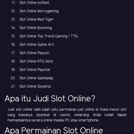
Slot Online Isofbet
Slot Online Microgaming
Slot Online Red Tiger
Slot Online Booming
Slot Online Top Trend Gaming / TTG
Slot Online Game Art
Slot Online Playson
Slot Online RTG Slots
Slot Online Playstar
Slot Online Gameplay
Slot Online Skywind
Apa itu Judi Slot Online?
Judi slot online ialah salah satu permainan judi online di mana mesin slot
yang biasanya dijumpai di casino, sekarang Anda sudah dapat
memainkannya secara online melalui PC atau smartphone.
Apa Permainan Slot Online