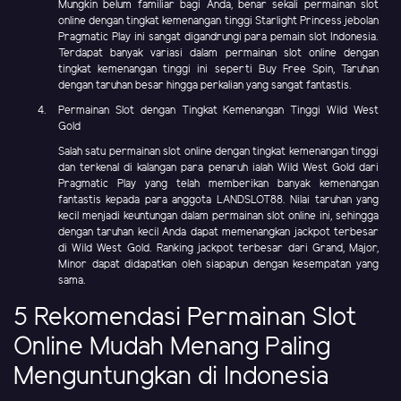
Mungkin belum familiar bagi Anda, benar sekali permainan slot
online dengan tingkat kemenangan tinggi Starlight Princess jebolan
Pragmatic Play ini sangat digandrungi para pemain slot Indonesia.
Terdapat banyak variasi dalam permainan slot online dengan
tingkat kemenangan tinggi ini seperti Buy Free Spin, Taruhan
dengan taruhan besar hingga perkalian yang sangat fantastis.
Permainan Slot dengan Tingkat Kemenangan Tinggi Wild West
Gold
Salah satu permainan slot online dengan tingkat kemenangan tinggi
dan terkenal di kalangan para penaruh ialah Wild West Gold dari
Pragmatic Play yang telah memberikan banyak kemenangan
fantastis kepada para anggota LANDSLOT88. Nilai taruhan yang
kecil menjadi keuntungan dalam permainan slot online ini, sehingga
dengan taruhan kecil Anda dapat memenangkan jackpot terbesar
di Wild West Gold. Ranking jackpot terbesar dari Grand, Major,
Minor dapat didapatkan oleh siapapun dengan kesempatan yang
sama.
5 Rekomendasi Permainan Slot
Online Mudah Menang Paling
Menguntungkan di Indonesia