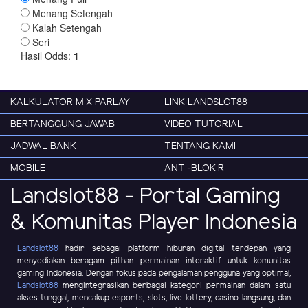
KALKULATOR MIX PARLAY
LINK LANDSLOT88
BERTANGGUNG JAWAB
VIDEO TUTORIAL
JADWAL BANK
TENTANG KAMI
MOBILE
ANTI-BLOKIR
Landslot88 - Portal Gaming
& Komunitas Player Indonesia
Landslot88
hadir sebagai platform hiburan digital terdepan yang
menyediakan beragam pilihan permainan interaktif untuk komunitas
gaming Indonesia. Dengan fokus pada pengalaman pengguna yang optimal,
Landslot88
mengintegrasikan berbagai kategori permainan dalam satu
akses tunggal, mencakup esports, slots, live lottery, casino langsung, dan