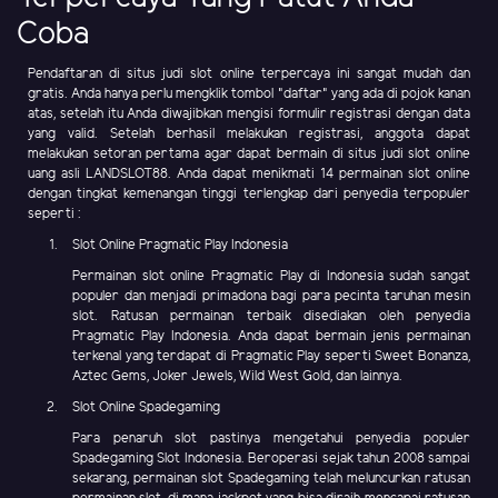
Coba
Pendaftaran di situs judi slot online terpercaya ini sangat mudah dan
gratis. Anda hanya perlu mengklik tombol "daftar" yang ada di pojok kanan
atas, setelah itu Anda diwajibkan mengisi formulir registrasi dengan data
yang valid. Setelah berhasil melakukan registrasi, anggota dapat
melakukan setoran pertama agar dapat bermain di situs judi slot online
uang asli LANDSLOT88. Anda dapat menikmati 14 permainan slot online
dengan tingkat kemenangan tinggi terlengkap dari penyedia terpopuler
seperti :
Slot Online Pragmatic Play Indonesia
Permainan slot online Pragmatic Play di Indonesia sudah sangat
populer dan menjadi primadona bagi para pecinta taruhan mesin
slot. Ratusan permainan terbaik disediakan oleh penyedia
Pragmatic Play Indonesia. Anda dapat bermain jenis permainan
terkenal yang terdapat di Pragmatic Play seperti Sweet Bonanza,
Aztec Gems, Joker Jewels, Wild West Gold, dan lainnya.
Slot Online Spadegaming
Para penaruh slot pastinya mengetahui penyedia populer
Spadegaming Slot Indonesia. Beroperasi sejak tahun 2008 sampai
sekarang, permainan slot Spadegaming telah meluncurkan ratusan